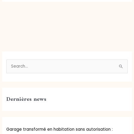
←
Article précédent
Article suivant
→
R
e
c
h
Dernières news
e
r
c
h
Garage transformé en habitation sans autorisation :
e