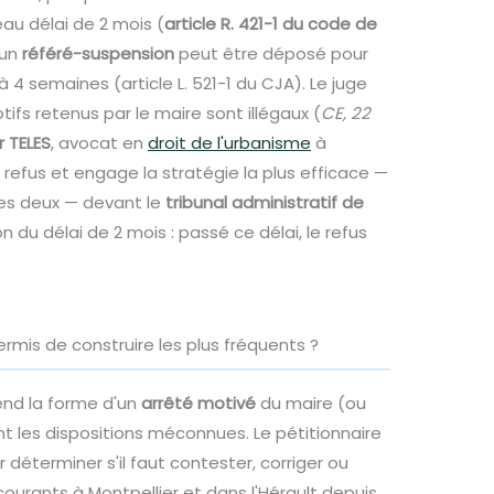
eau délai de 2 mois (
article R. 421-1 du code de
 un
référé-suspension
peut être déposé pour
à 4 semaines (article L. 521-1 du CJA). Le juge
tifs retenus par le maire sont illégaux (
CE, 22
r TELES
, avocat en
droit de l'urbanisme
à
 refus et engage la stratégie la plus efficace —
es deux — devant le
tribunal administratif de
on du délai de 2 mois : passé ce délai, le refus
ermis de construire les plus fréquents ?
end la forme d'un
arrêté motivé
du maire (ou
nt les dispositions méconnues. Le pétitionnaire
éterminer s'il faut contester, corriger ou
 courants à Montpellier et dans l'Hérault depuis