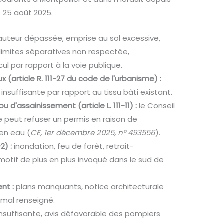
e 25 août 2025.
uteur dépassée, emprise au sol excessive,
limites séparatives non respectée,
ul par rapport à la voie publique.
x (article R. 111-27 du code de l'urbanisme) :
 insuffisante par rapport au tissu bâti existant.
 d'assainissement (article L. 111-11) :
le Conseil
e peut refuser un permis en raison de
 en eau (
CE, 1er décembre 2025, n° 493556
).
2) :
inondation, feu de forêt, retrait-
motif de plus en plus invoqué dans le sud de
nt :
plans manquants, notice architecturale
 mal renseigné.
nsuffisante, avis défavorable des pompiers