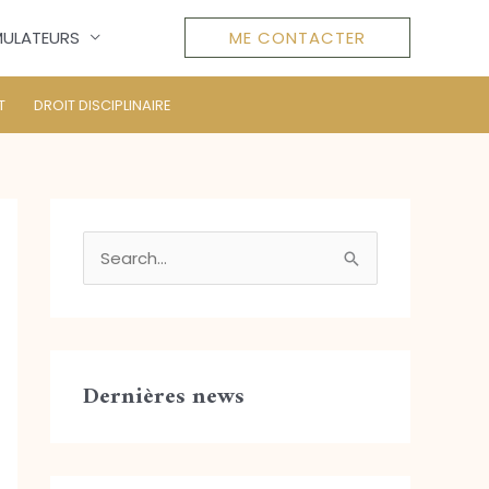
MULATEURS
ME CONTACTER
T
DROIT DISCIPLINAIRE
R
e
c
h
Dernières news
e
r
c