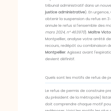
tribunal administratif dans un nouv
justice administrative
). En urgence,
obtenir la suspension du refus en 3 
annule le refus si l'ensemble des mo
mars 2024, n° 463970
).
Maître Victo
Montpellier, analyse votre arrêté de
recours, redépôt ou combinaison d
Montpellier
. Agissez avant l'expirati
devient définitif.
Quels sont les motifs de refus de p
Le refus de permis de construire pr
du président de la métropole) lista
doit comprendre chaque motif pour d
redéposer. Voici les motifs les plus