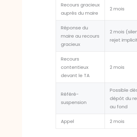
Recours gracieux
2 mois
auprès du maire
Réponse du
2 mois (sil
maire au recours
rejet implici
gracieux
Recours
contentieux
2 mois
devant le TA
Possible dès
Référé-
dépôt du r
suspension
au fond
Appel
2 mois