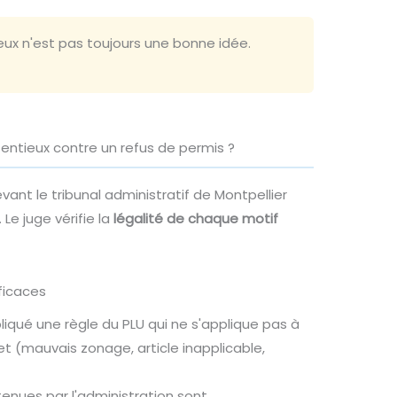
eux n'est pas toujours une bonne idée.
tieux contre un refus de permis ?
vant le tribunal administratif de Montpellier
 Le juge vérifie la
légalité de chaque motif
ficaces
liqué une règle du PLU qui ne s'applique pas à
et (mauvais zonage, article inapplicable,
enues par l'administration sont