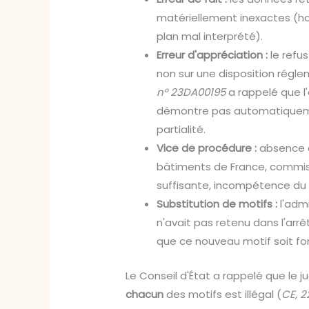
matériellement inexactes (ha
plan mal interprété).
Erreur d'appréciation :
le refu
non sur une disposition régle
n° 23DA00195
a rappelé que l'
démontre pas automatiquement
partialité.
Vice de procédure :
absence d
bâtiments de France, commiss
suffisante, incompétence du 
Substitution de motifs :
l'admi
n'avait pas retenu dans l'arrê
que ce nouveau motif soit fon
Le Conseil d'État a rappelé que le j
chacun
des motifs est illégal (
CE, 2