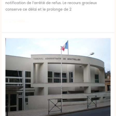
notification de l’arrêté de refus. Le recours gracieux
conserve ce délai et le prolonge de 2
Lire la suite »
Refus
de
permis
en
2025
:
urgence
présumée
en
référé