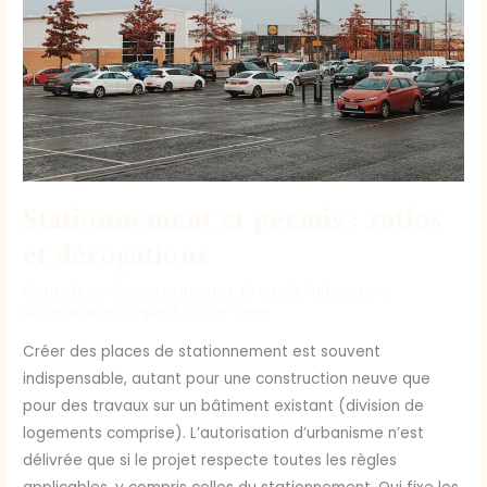
dérogations
Stationnement et permis : ratios
et dérogations
Conseils juridiques pratiques
,
Droit de l'urbanisme
,
urbanisme pratique
/
Victor Teles
Créer des places de stationnement est souvent
indispensable, autant pour une construction neuve que
pour des travaux sur un bâtiment existant (division de
logements comprise). L’autorisation d’urbanisme n’est
délivrée que si le projet respecte toutes les règles