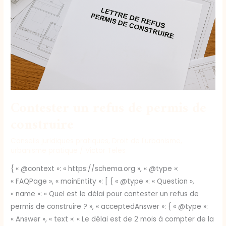
permis
de
construire
Contester un refus de permis de
construire
Conseils juridiques pratiques
,
Droit de l'urbanisme
,
urbanisme pratique
/
Victor Teles
{ « @context »: « https://schema.org », « @type »:
« FAQPage », « mainEntity »: [ { « @type »: « Question »,
« name »: « Quel est le délai pour contester un refus de
permis de construire ? », « acceptedAnswer »: { « @type »:
« Answer », « text »: « Le délai est de 2 mois à compter de la