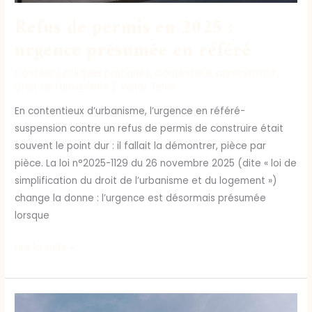
Refus de permis en 2025 :
urgence présumée en référé
Conseils juridiques pratiques
,
Contentieux administratif
,
Droit de l'urbanisme
/
Victor Teles
En contentieux d’urbanisme, l’urgence en référé-
suspension contre un refus de permis de construire était
souvent le point dur : il fallait la démontrer, pièce par
pièce. La loi n°2025-1129 du 26 novembre 2025 (dite « loi de
simplification du droit de l’urbanisme et du logement »)
change la donne : l’urgence est désormais présumée
lorsque
Lire la suite »
Réception