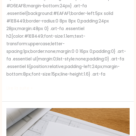
#D6EAF8;margin-bottom:24px} .art-fa
.essentiel{background:#EAFAF1;border-left:5px solid
#1E8449;border-radius:0 8px 8px 0;padding:24px
28px;margin:48px 0} .art-fa .essentiel
h2{color:#1E8449;font-size:1.1em;text-
transform:uppercase;letter-
spacing:1px;border:none;margin:0 0 16px 0;padding:0} .art-
fa .essentiel ul{margin:0;list-style:none;padding:0} .art-fa
.essentiel li{position:relative;padding-left:24px;margin-
bottom:8px;font-size:15px;line-height:1.6} .art-fa
Lire la suite »
Contester
un
refus
de