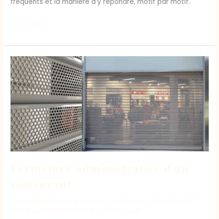
fréquents et la manière d’y répondre, motif par motif.
Lire la suite »
Fermeture
administrative
d’un
restaurant
Fermeture administrative d’un
restaurant
Conseils juridiques pratiques
,
Contentieux administratif
,
Fermeture administrative
/
Victor Teles