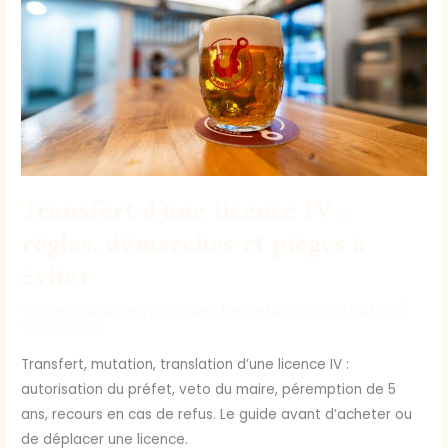
:
règles,
démarches
et
pièges
à
éviter
Transfert d’une licence IV :
règles, démarches et pièges à
éviter
Conseils juridiques pratiques
,
Fermeture administrative
/
Victor Teles
Transfert, mutation, translation d’une licence IV :
autorisation du préfet, veto du maire, péremption de 5
ans, recours en cas de refus. Le guide avant d’acheter ou
de déplacer une licence.