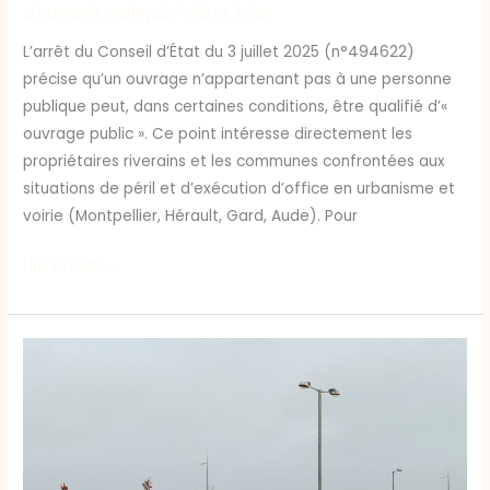
urbanisme pratique
/
Victor Teles
L’arrêt du Conseil d’État du 3 juillet 2025 (n°494622)
précise qu’un ouvrage n’appartenant pas à une personne
publique peut, dans certaines conditions, être qualifié d’«
ouvrage public ». Ce point intéresse directement les
propriétaires riverains et les communes confrontées aux
situations de péril et d’exécution d’office en urbanisme et
voirie (Montpellier, Hérault, Gard, Aude). Pour
Lire la suite »
Stationnement
et
permis
:
ratios
et