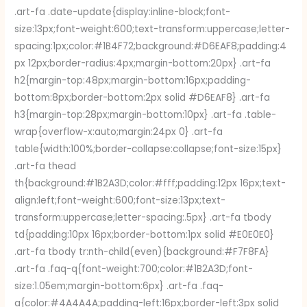
.art-fa .date-update{display:inline-block;font-
size:13px;font-weight:600;text-transform:uppercase;letter-
spacing:1px;color:#1B4F72;background:#D6EAF8;padding:4
px 12px;border-radius:4px;margin-bottom:20px} .art-fa
h2{margin-top:48px;margin-bottom:16px;padding-
bottom:8px;border-bottom:2px solid #D6EAF8} .art-fa
h3{margin-top:28px;margin-bottom:10px} .art-fa .table-
wrap{overflow-x:auto;margin:24px 0} .art-fa
table{width:100%;border-collapse:collapse;font-size:15px}
.art-fa thead
th{background:#1B2A3D;color:#fff;padding:12px 16px;text-
align:left;font-weight:600;font-size:13px;text-
transform:uppercase;letter-spacing:.5px} .art-fa tbody
td{padding:10px 16px;border-bottom:1px solid #E0E0E0}
.art-fa tbody tr:nth-child(even){background:#F7F8FA}
.art-fa .faq-q{font-weight:700;color:#1B2A3D;font-
size:1.05em;margin-bottom:6px} .art-fa .faq-
a{color:#4A4A4A;padding-left:16px;border-left:3px solid