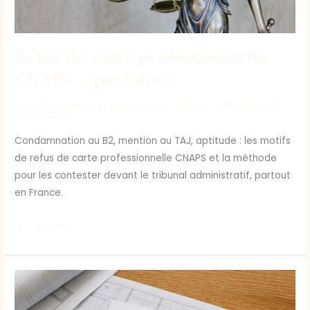
Refus de carte professionnelle
CNAPS : que faire ?
Conseils juridiques pratiques
,
Contentieux administratif
/
Victor Teles
Condamnation au B2, mention au TAJ, aptitude : les motifs
de refus de carte professionnelle CNAPS et la méthode
pour les contester devant le tribunal administratif, partout
en France.
Lire la suite »
Permis
de