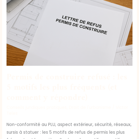
construire
refusé
:
les
5
motifs
les
plus
fréquents
(et
Permis de construire refusé : les
comment
5 motifs les plus fréquents (et
y
comment y répondre)
répondre)
Conseils juridiques pratiques
,
Droit de l'urbanisme
/
Victor
Teles
Non-conformité au PLU, aspect extérieur, sécurité, réseaux,
sursis à statuer : les 5 motifs de refus de permis les plus