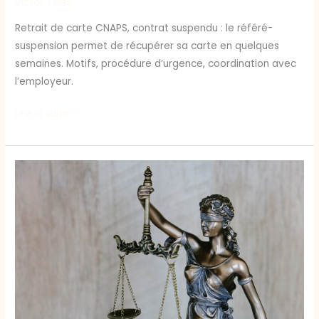
Victor Teles
Retrait de carte CNAPS, contrat suspendu : le référé-
suspension permet de récupérer sa carte en quelques
semaines. Motifs, procédure d’urgence, coordination avec
l’employeur.
Lire la suite »
Refus
de
carte
professionnelle
CNAPS
:
que
faire
?