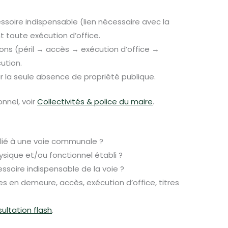
essoire indispensable (lien nécessaire avec la
t toute exécution d’office.
ions (péril → accès → exécution d’office →
cution.
ur la seule absence de propriété publique.
nel, voir
Collectivités & police du maire
.
 lié à une voie communale ?
hysique et/ou fonctionnel établi ?
ccessoire indispensable de la voie ?
es en demeure, accès, exécution d’office, titres
ultation flash
.