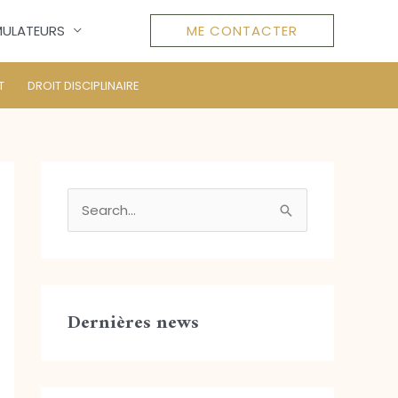
MULATEURS
ME CONTACTER
T
DROIT DISCIPLINAIRE
R
e
c
h
Dernières news
e
r
c