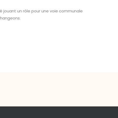
vé jouant un rôle pour une voie communale
 Échangeons.
Article suivant