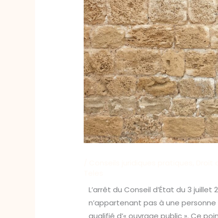
/
Conseils juridiques pratiques
,
Droit 
Teles
L’arrêt du Conseil d’État du 3 juill
n’appartenant pas à une personne p
qualifié d’« ouvrage public ». Ce po