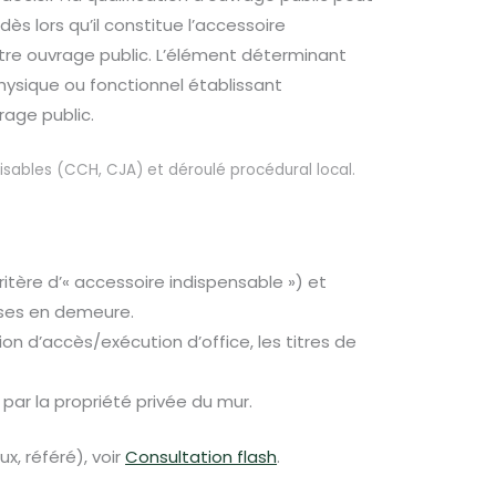
ès lors qu’il constitue l’accessoire
utre ouvrage public. L’élément déterminant
 physique ou fonctionnel établissant
rage public.
ilisables (CCH, CJA) et déroulé procédural local.
(critère d’« accessoire indispensable ») et
ises en demeure.
ision d’accès/exécution d’office, les titres de
ar la propriété privée du mur.
x, référé), voir
Consultation flash
.