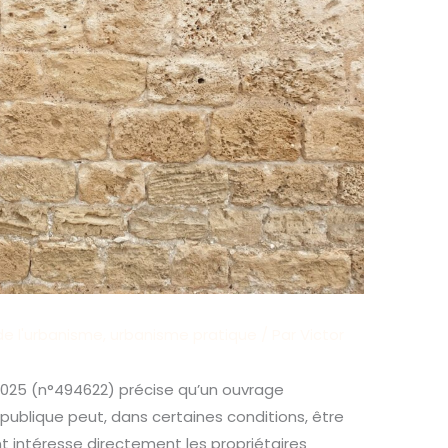
de l'urbanisme
,
urbanisme pratique
/ Par
Victor
et 2025 (n°494622) précise qu’un ouvrage
ublique peut, dans certaines conditions, être
int intéresse directement les propriétaires