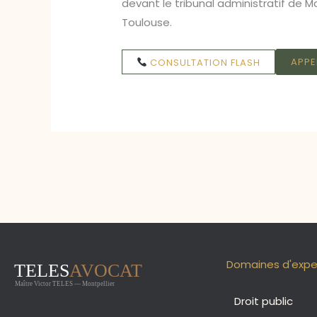
devant le tribunal administratif de M
Toulouse.
APPE
CONSULTATION FLASH
←
Article précédent
Domaines d'expe
Droit public