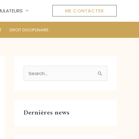
MULATEURS
ME CONTACTER
T
DROIT DISCIPLINAIRE
R
e
c
h
Dernières news
e
r
c