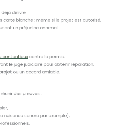
 déjà délivré
 carte blanche : même si le projet est autorisé,
ausent un préjudice anormal.
 contentieux
contre le permis,
nt le juge judiciaire pour obtenir réparation,
projet
ou un accord amiable.
 réunir des preuves :
ier,
de nuisance sonore par exemple),
professionnels,