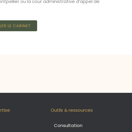
ontpellier ou la cour administrative d’appel de
LER LE CABINET
Article suivant
rtise
Outils & ressources
Consultation