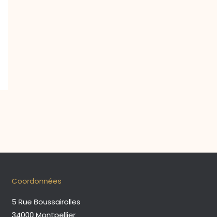
→
Coordonnées
5 Rue Boussairolles
34000 Montpellier