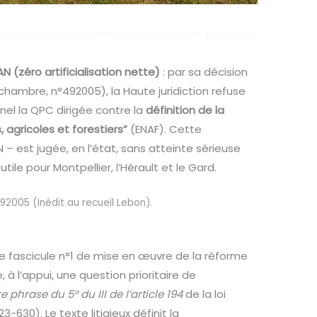
'urbanisme
,
Relations avec la puissance publique
AN (zéro artificialisation nette)
: par sa décision
chambre, n°492005), la Haute juridiction refuse
nel la QPC dirigée contre la
définition de la
agricoles et forestiers”
(ENAF). Cette
 – est jugée, en l’état, sans atteinte sérieuse
ile pour Montpellier, l’Hérault et le Gard.
92005 (Inédit au recueil Lebon).
fascicule n°1 de mise en œuvre de la réforme
, à l’appui, une question prioritaire de
 phrase du 5° du III de l’article 194
de la loi
3-630). Le texte litigieux définit la