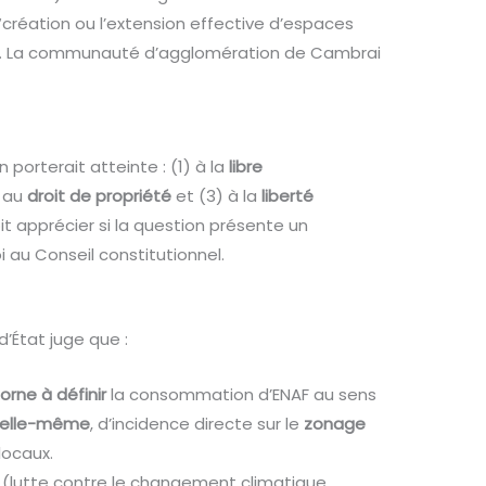
réation ou l’extension effective d’espaces
né”. La communauté d’agglomération de Cambrai
 porterait atteinte : (1) à la
libre
) au
droit de propriété
et (3) à la
liberté
oit apprécier si la question présente un
i au Conseil constitutionnel.
 d’État juge que :
orne à définir
la consommation d’ENAF au sens
 elle-même
, d’incidence directe sur le
zonage
ocaux.
(lutte contre le changement climatique,