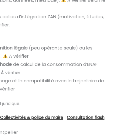
cations, données, méthode).
À vérifier selon le
es actes d’intégration ZAN (motivation, études,
fier.
nition légale
(peu opérante seule) ou les
s.
À vérifier
hode
de calcul de la consommation d’ENAF
À vérifier
nage et la compatibilité avec la trajectoire de
vérifier
juridique.
|
Collectivités & police du maire
|
Consultation flash
tpellier