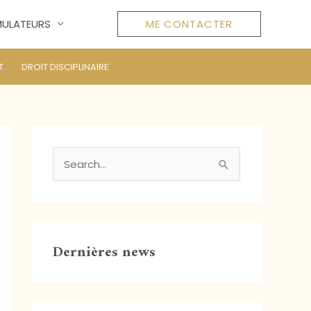
MULATEURS
ME CONTACTER
T
DROIT DISCIPLINAIRE
R
e
c
h
Dernières news
e
r
c