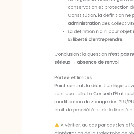
conservation et protection de l
Constitution, la définition ne
administration
des collectivit
La définition n’a ni pour objet
la
liberté d’entreprendre
.
Conclusion : la question
n’est pas n
sérieux
→
absence de renvoi
.
Portée et limites
Point central : la définition législ
tant que telle. Le Conseil d’État sou
modification du zonage des PLU/PLUi.
droit de propriété et de la liberté 
À vérifier, au cas par cas : les 
d’intégration de la trajectoire de 