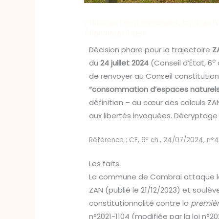
/
Droit de l'environnement
,
Droit de l
/ Par
Victor Teles
Décision phare pour la trajectoire
Z
e
du
24 juillet 2024
(Conseil d’État, 6
de renvoyer au Conseil constitution
“consommation d’espaces naturels, 
définition – au cœur des calculs ZAN
aux libertés invoquées. Décryptage ut
e
Référence : CE, 6
ch., 24/07/2024, n°4
Les faits
La commune de Cambrai attaque le 
ZAN (publié le 21/12/2023) et soulève
constitutionnalité contre la
première
n°2021-1104 (modifiée par la loi n°202