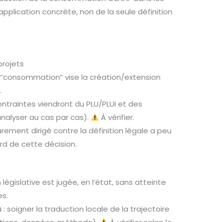
plication concrète, non de la seule définition
projets
a “consommation” vise la création/extension
.
contraintes viendront du PLU/PLUi et des
nalyser au cas par cas).
À vérifier.
ement dirigé contre la définition légale a peu
rd de cette décision.
n législative est jugée, en l’état, sans atteinte
es.
s
: soigner la traduction locale de la trajectoire