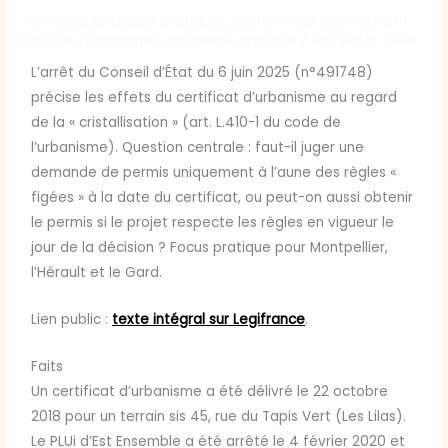
/
Conseils juridiques pratiques
,
Contentieux administratif
,
Droit de l'urbanisme
,
urbanisme pratique
/ Par
Victor Teles
L’arrêt du Conseil d’État du 6 juin 2025 (n°491748)
précise les effets du certificat d’urbanisme au regard
de la « cristallisation » (art. L.410-1 du code de
l’urbanisme). Question centrale : faut-il juger une
demande de permis uniquement à l’aune des règles «
figées » à la date du certificat, ou peut-on aussi obtenir
le permis si le projet respecte les règles en vigueur le
jour de la décision ? Focus pratique pour Montpellier,
l’Hérault et le Gard.
Lien public :
texte intégral sur Legifrance
.
Faits
Un certificat d’urbanisme a été délivré le 22 octobre
2018 pour un terrain sis 45, rue du Tapis Vert (Les Lilas).
Le PLUi d’Est Ensemble a été arrêté le 4 février 2020 et