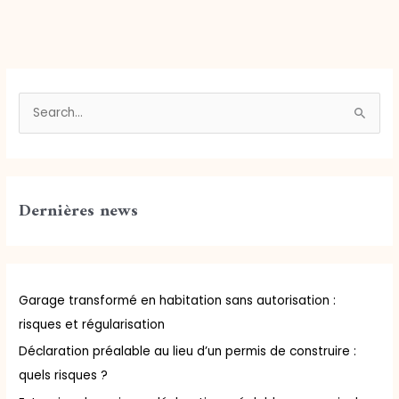
R
e
c
h
Dernières news
e
r
c
h
Garage transformé en habitation sans autorisation :
e
risques et régularisation
r
Déclaration préalable au lieu d’un permis de construire :
quels risques ?
: