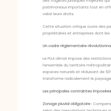
des fragilités juridiques majeures qu
patrimoniaux importants tout en offra
valoir leurs droits.
Cette situation critique ouvre des 
propriétaires et entreprises dont les
Un cadre réglementaire révolutionna
Le PLUi climat impose des restricti
l’ensemble du territoire métropolitain
espaces naturels et réduisant de 50% 
transforme radicalement le paysage j
Les principales contraintes imposées
Zonage pluvial obligatoire :
Compensat
selon des prescriptions techniques s