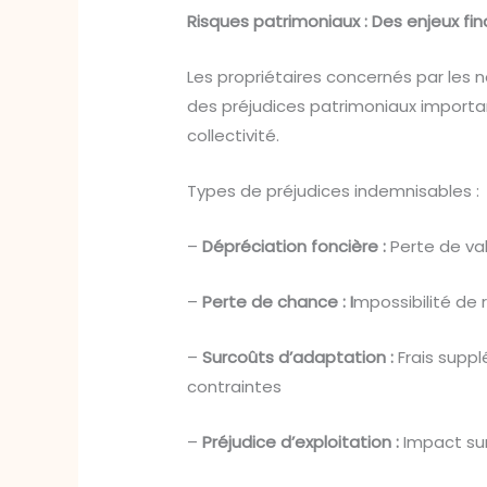
Risques patrimoniaux : Des enjeux fi
Les propriétaires concernés par les n
des préjudices patrimoniaux important
collectivité.
Types de préjudices indemnisables :
–
Dépréciation foncière :
Perte de va
–
Perte de chance : I
mpossibilité de 
–
Surcoûts d’adaptation :
Frais suppl
contraintes
–
Préjudice d’exploitation :
Impact sur