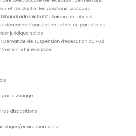
ndée avec accusé de réception, permettant
ux et de clarifier les positions juridiques
ribunal administratif :
Saisine du tribunal
ur demander l’annulation totale ou partielle du
sier juridique solide
 :
Demande de suspension d’exécution du PLUi
mminent et irréversible
ole
s par le zonage
les dispositions
banistique/environnemental