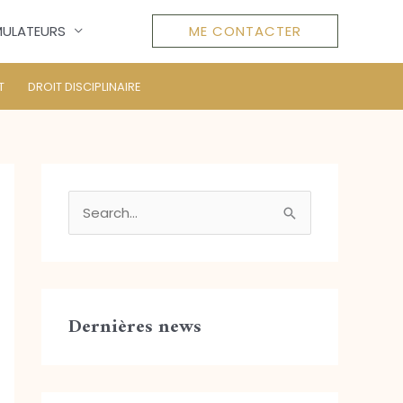
MULATEURS
ME CONTACTER
T
DROIT DISCIPLINAIRE
R
e
c
h
Dernières news
e
r
c